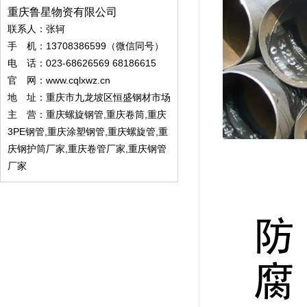
重庆鲁星物资有限公司
联系人：张轲
手 机：13708386599（微信同号）
电 话：023-68626569 68186615
官 网：
www.cqlxwz.cn
地 址：重庆市九龙坡区恒盛钢材市场
主 营：重庆螺旋钢管,重庆卷筒,重庆
3PE钢管,重庆涂塑钢管,重庆螺旋管,重
庆钢护筒厂家,重庆卷管厂家,重庆钢管
厂家