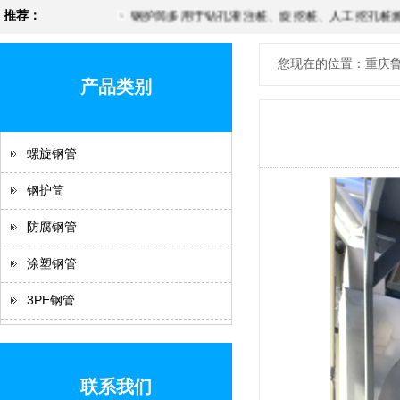
推荐：
钢护筒多用于钻孔灌注桩、旋挖桩、人工挖孔桩施
您现在的位置：重庆鲁
产品类别
螺旋钢管
钢护筒
防腐钢管
涂塑钢管
3PE钢管
联系我们