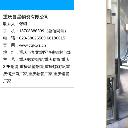
重庆鲁星物资有限公司
联系人：张轲
手 机：13708386599（微信同号）
电 话：023-68626569 68186615
官 网：
www.cqlxwz.cn
地 址：重庆市九龙坡区恒盛钢材市场
主 营：重庆螺旋钢管,重庆卷筒,重庆
3PE钢管,重庆涂塑钢管,重庆螺旋管,重
庆钢护筒厂家,重庆卷管厂家,重庆钢管
厂家