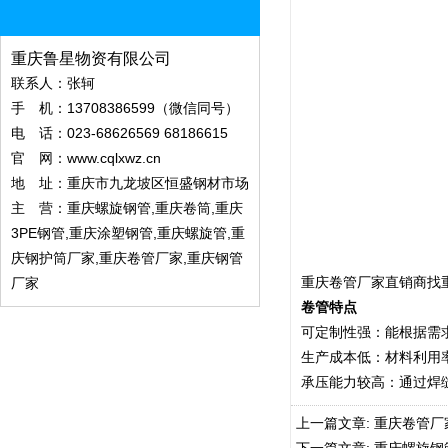
重庆鲁星物资有限公司
联系人：张轲
手 机：13708386599（微信同号）
电 话：023-68626569 68186615
官 网：
www.cqlxwz.cn
地 址：重庆市九龙坡区恒盛钢材市场
主 营：重庆螺旋钢管,重庆卷筒,重庆
3PE钢管,重庆涂塑钢管,重庆螺旋管,重
庆钢护筒厂家,重庆卷管厂家,重庆钢管
重庆卷管厂家
直销商找
厂家
卷管特点
可定制性强：能根据需
生产成本低：材料利用
承压能力较高：通过焊缝
上一篇文章:
重庆卷管厂