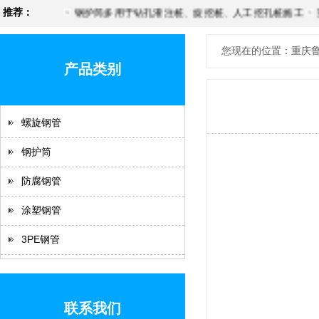
推荐：
钢护筒多用于钻孔灌注桩、旋挖桩、人工挖孔桩施工
重
您现在的位置：重庆鲁
产品类别
螺旋钢管
钢护筒
防腐钢管
涂塑钢管
3PE钢管
联系我们