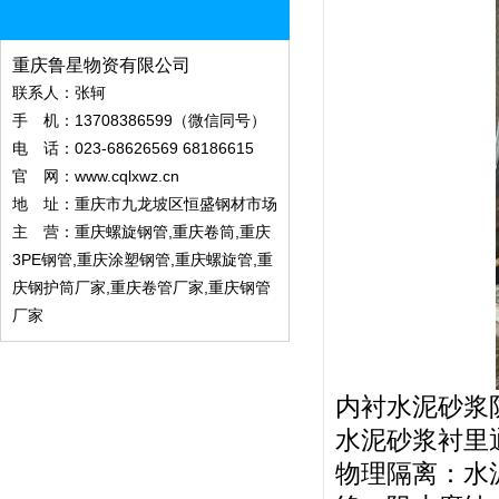
重庆鲁星物资有限公司
联系人：张轲
手 机：13708386599（微信同号）
电 话：023-68626569 68186615
官 网：
www.cqlxwz.cn
地 址：重庆市九龙坡区恒盛钢材市场
主 营：重庆螺旋钢管,重庆卷筒,重庆
3PE钢管,重庆涂塑钢管,重庆螺旋管,重
庆钢护筒厂家,重庆卷管厂家,重庆钢管
厂家
内衬水泥砂浆
水泥砂浆衬里
物理隔离：水