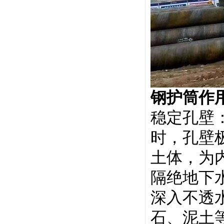
钢护筒作
稳定孔壁
时，孔壁
土体，为
隔绝地下
深入不透
石、泥土